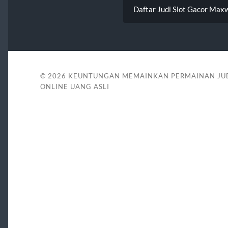
Daftar Judi Slot Gacor Max
© 2026
KEUNTUNGAN MEMAINKAN PERMAINAN JU
ONLINE UANG ASLI