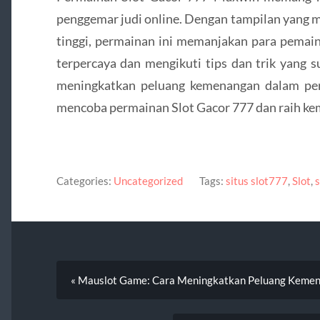
penggemar judi online. Dengan tampilan yang 
tinggi, permainan ini memanjakan para pemain
terpercaya dan mengikuti tips dan trik yang s
meningkatkan peluang kemenangan dalam perm
mencoba permainan Slot Gacor 777 dan raih ke
Categories:
Uncategorized
Tags:
situs slot777
,
Slot
,
s
« Mauslot Game: Cara Meningkatkan Peluang Keme