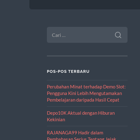
CARI
UNTUK:
POS-POS TERBARU
Perubahan Minat terhadap Demo Slot:
Pengguna Kini Lebih Mengutamakan
Pembelajaran daripada Hasil Cepat
Depo10K Aktual dengan Hiburan
Kekinian
RAJANAGA99 Hadir dalam
Pembahasan Serius Tentang Jejak