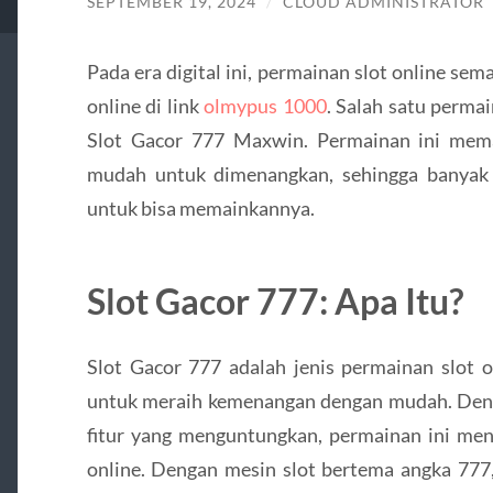
SEPTEMBER 19, 2024
/
CLOUD ADMINISTRATOR
Pada era digital ini, permainan slot online sem
online di link
olmypus 1000
. Salah satu perma
Slot Gacor 777 Maxwin. Permainan ini mema
mudah untuk dimenangkan, sehingga banyak 
untuk bisa memainkannya.
Slot Gacor 777: Apa Itu?
Slot Gacor 777 adalah jenis permainan slot
untuk meraih kemenangan dengan mudah. Denga
fitur yang menguntungkan, permainan ini menj
online. Dengan mesin slot bertema angka 777