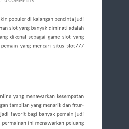
/
0 COMMENTS
akin populer di kalangan pencinta judi
inan slot yang banyak diminati adalah
ng dikenal sebagai game slot yang
pemain yang mencari situs slot777
 online yang menawarkan kesempatan
n tampilan yang menarik dan fitur-
adi favorit bagi banyak pemain judi
, permainan ini menawarkan peluang