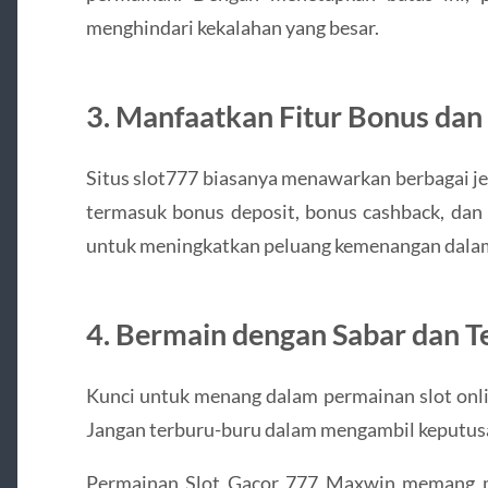
menghindari kekalahan yang besar.
3. Manfaatkan Fitur Bonus dan
Situs slot777 biasanya menawarkan berbagai j
termasuk bonus deposit, bonus cashback, dan l
untuk meningkatkan peluang kemenangan dalam
4. Bermain dengan Sabar dan 
Kunci untuk menang dalam permainan slot onli
Jangan terburu-buru dalam mengambil keputusa
Permainan Slot Gacor 777 Maxwin memang me