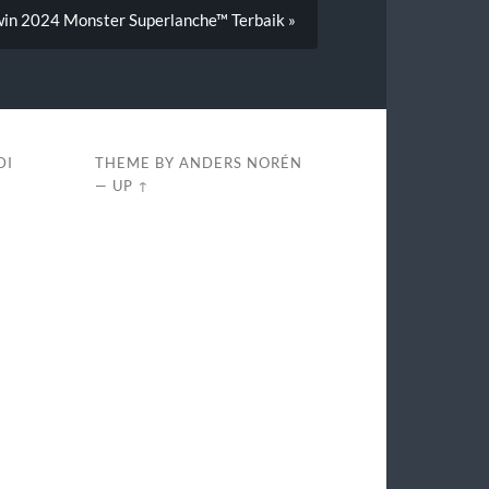
win 2024 Monster Superlanche™ Terbaik »
DI
THEME BY
ANDERS NORÉN
—
UP ↑