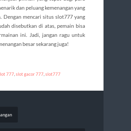
menarik dan peluang kemenangan yang
. Dengan mencari situs slot777 yang
udah disebutkan di atas, pemain bisa
ainan ini. Jadi, jangan ragu untuk
menangan besar sekarang juga!
lot 777
,
slot gacor 777
,
slot777
nangan