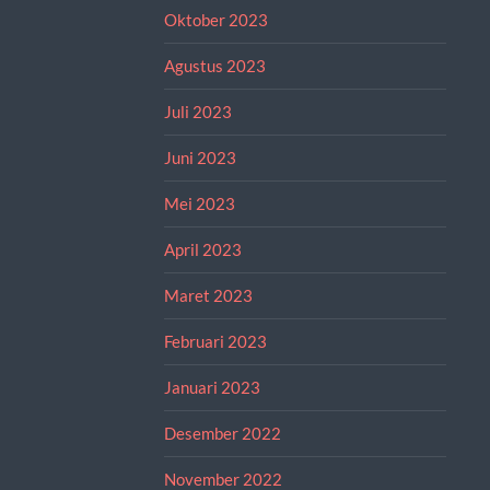
Oktober 2023
Agustus 2023
Juli 2023
Juni 2023
Mei 2023
April 2023
Maret 2023
Februari 2023
Januari 2023
Desember 2022
November 2022