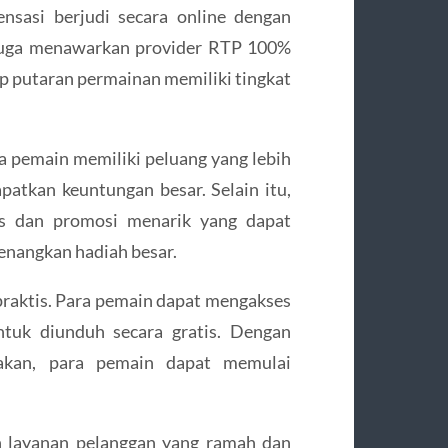
nsasi berjudi secara online dengan
 juga menawarkan provider RTP 100%
p putaran permainan memiliki tingkat
ra pemain memiliki peluang yang lebih
tkan keuntungan besar. Selain itu,
s dan promosi menarik yang dapat
nangkan hadiah besar.
raktis. Para pemain dapat mengakses
untuk diunduh secara gratis. Dengan
akan, para pemain dapat memulai
n layanan pelanggan yang ramah dan