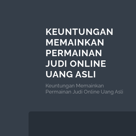
KEUNTUNGAN
MEMAINKAN
PERMAINAN
JUDI ONLINE
UANG ASLI
Keuntungan Memainkan
Permainan Judi Online Uang Asli