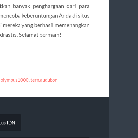
tkan banyak penghargaan dari para
 mencoba keberuntungan Anda di situs
dari mereka yang berhasil memenangkan
drastis. Selamat bermain!
,
olympus1000
,
tern.audubon
itus IDN