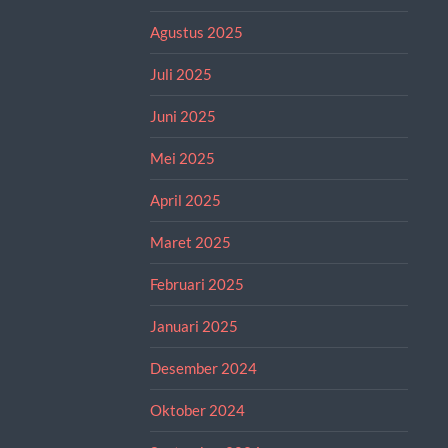
Agustus 2025
Juli 2025
Juni 2025
Mei 2025
April 2025
Maret 2025
Februari 2025
Januari 2025
Desember 2024
Oktober 2024