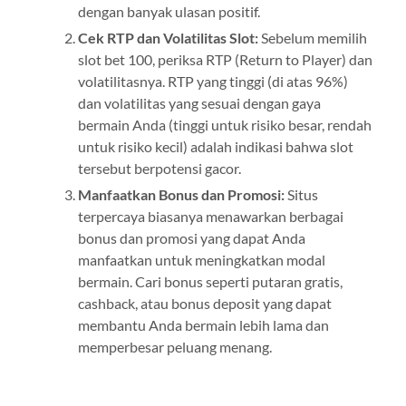
dengan banyak ulasan positif.
Cek RTP dan Volatilitas Slot:
Sebelum memilih
slot bet 100, periksa RTP (Return to Player) dan
volatilitasnya. RTP yang tinggi (di atas 96%)
dan volatilitas yang sesuai dengan gaya
bermain Anda (tinggi untuk risiko besar, rendah
untuk risiko kecil) adalah indikasi bahwa slot
tersebut berpotensi gacor.
Manfaatkan Bonus dan Promosi:
Situs
terpercaya biasanya menawarkan berbagai
bonus dan promosi yang dapat Anda
manfaatkan untuk meningkatkan modal
bermain. Cari bonus seperti putaran gratis,
cashback, atau bonus deposit yang dapat
membantu Anda bermain lebih lama dan
memperbesar peluang menang.