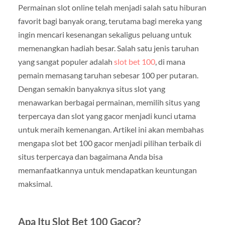
Permainan slot online telah menjadi salah satu hiburan
favorit bagi banyak orang, terutama bagi mereka yang
ingin mencari kesenangan sekaligus peluang untuk
memenangkan hadiah besar. Salah satu jenis taruhan
yang sangat populer adalah
slot bet 100
, di mana
pemain memasang taruhan sebesar 100 per putaran.
Dengan semakin banyaknya situs slot yang
menawarkan berbagai permainan, memilih situs yang
terpercaya dan slot yang gacor menjadi kunci utama
untuk meraih kemenangan. Artikel ini akan membahas
mengapa slot bet 100 gacor menjadi pilihan terbaik di
situs terpercaya dan bagaimana Anda bisa
memanfaatkannya untuk mendapatkan keuntungan
maksimal.
Apa Itu Slot Bet 100 Gacor?