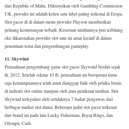
dari Republic of Malta. Dilisensikan oleh Gambling Commission
UK, provider ini adalah keliru satu label paling terkenal di Eropa.
Slot gacor di di dalam menu provider Playson memberikan
peluang kemenangan terbaik. Keseruan taruhannya pun terbilang
oke dikarenakan provider slot satu ini amat kreatif di dalam
penentuan tema dan pengembangan gameplay.
11. Skywind
Perusahaan pengembang game slot gacor Skywind berdiri sejak
th. 2012. Setelah sekitar 10 th. perusahaan ini beroperasi tentu
saja kemampuannya telah amat dianggap baik oleh pelaku bisnis
di industri slot online maupun oleh para penikmat taruhan. Slot
Skywind terlegulasi oleh setidaknya 7 badan pengawas dari
berbagai market slot dunia. Beberapa judul slot gacor terkenal
dari brand ini pada lain Lucky Fisherman, Royal Rings, dan
Olympic Cash.