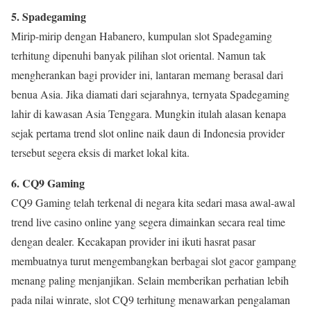
5. Spadegaming
Mirip-mirip dengan Habanero, kumpulan slot Spadegaming
terhitung dipenuhi banyak pilihan slot oriental. Namun tak
mengherankan bagi provider ini, lantaran memang berasal dari
benua Asia. Jika diamati dari sejarahnya, ternyata Spadegaming
lahir di kawasan Asia Tenggara. Mungkin itulah alasan kenapa
sejak pertama trend slot online naik daun di Indonesia provider
tersebut segera eksis di market lokal kita.
6. CQ9 Gaming
CQ9 Gaming telah terkenal di negara kita sedari masa awal-awal
trend live casino online yang segera dimainkan secara real time
dengan dealer. Kecakapan provider ini ikuti hasrat pasar
membuatnya turut mengembangkan berbagai slot gacor gampang
menang paling menjanjikan. Selain memberikan perhatian lebih
pada nilai winrate, slot CQ9 terhitung menawarkan pengalaman