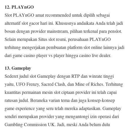
12. PLAYnGO
Slot PLAYnGO amat recommended untuk dipilih sebagai
alternatif slot gacor hari ini. Khususnya andaikata Anda telah jadi
bosan dengan provider mainstream, pilihan terkenal para penslot.
Selain merupakan Situs slot resmi, perusahaan PLAYnGO
terhitung mengerjakan pembuatan platform slot online lainnya jadi
dari game casino player vs player hingga casino live dealer.
13. Gameplay
Sederet judul slot Gameplay dengan RTP dan winrate tinggi
yaitu, UFO Frenzy, Sacred Clash, dan Mine of Riches. Terhitung
kuantitas permainan mesin slot ciptaan provider ini telah capai
ratusan judul. Beraneka varian tema dan juga konsep-konsep
game experience yang seru telah mereka adaptasikan. Gameplay
sendiri merupakan provider yang mengantongi izin operasi dari
Gambling Commission UK. Jadi, meski Anda belum dulu