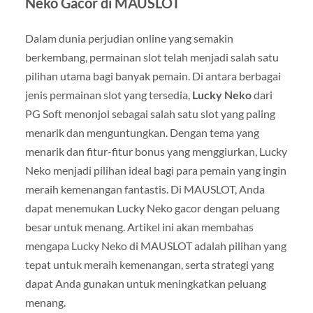
Neko Gacor di MAUSLOT
Dalam dunia perjudian online yang semakin
berkembang, permainan slot telah menjadi salah satu
pilihan utama bagi banyak pemain. Di antara berbagai
jenis permainan slot yang tersedia,
Lucky Neko
dari
PG Soft menonjol sebagai salah satu slot yang paling
menarik dan menguntungkan. Dengan tema yang
menarik dan fitur-fitur bonus yang menggiurkan, Lucky
Neko menjadi pilihan ideal bagi para pemain yang ingin
meraih kemenangan fantastis. Di MAUSLOT, Anda
dapat menemukan Lucky Neko gacor dengan peluang
besar untuk menang. Artikel ini akan membahas
mengapa Lucky Neko di MAUSLOT adalah pilihan yang
tepat untuk meraih kemenangan, serta strategi yang
dapat Anda gunakan untuk meningkatkan peluang
menang.