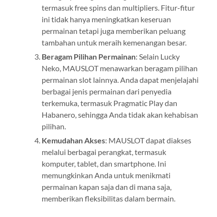
termasuk free spins dan multipliers. Fitur-fitur
ini tidak hanya meningkatkan keseruan
permainan tetapi juga memberikan peluang
tambahan untuk meraih kemenangan besar.
Beragam Pilihan Permainan
: Selain Lucky
Neko, MAUSLOT menawarkan beragam pilihan
permainan slot lainnya. Anda dapat menjelajahi
berbagai jenis permainan dari penyedia
terkemuka, termasuk Pragmatic Play dan
Habanero, sehingga Anda tidak akan kehabisan
pilihan.
Kemudahan Akses
: MAUSLOT dapat diakses
melalui berbagai perangkat, termasuk
komputer, tablet, dan smartphone. Ini
memungkinkan Anda untuk menikmati
permainan kapan saja dan di mana saja,
memberikan fleksibilitas dalam bermain.