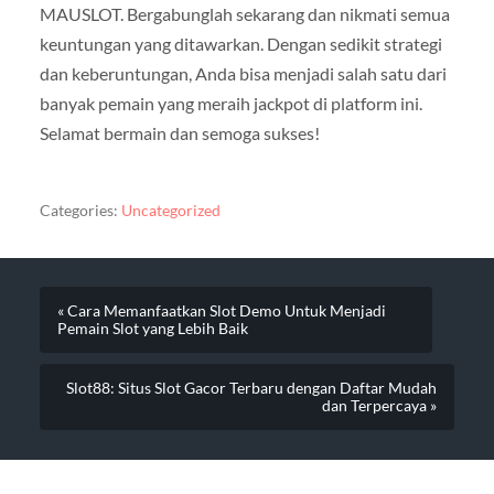
MAUSLOT. Bergabunglah sekarang dan nikmati semua
keuntungan yang ditawarkan. Dengan sedikit strategi
dan keberuntungan, Anda bisa menjadi salah satu dari
banyak pemain yang meraih jackpot di platform ini.
Selamat bermain dan semoga sukses!
Categories:
Uncategorized
« Cara Memanfaatkan Slot Demo Untuk Menjadi
Pemain Slot yang Lebih Baik
Slot88: Situs Slot Gacor Terbaru dengan Daftar Mudah
dan Terpercaya »