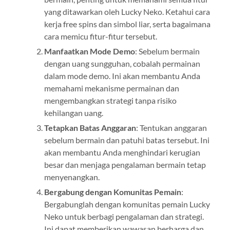
yang ditawarkan oleh Lucky Neko. Ketahui cara
kerja free spins dan simbol liar, serta bagaimana
cara memicu fitur-fitur tersebut.
Manfaatkan Mode Demo
: Sebelum bermain
dengan uang sungguhan, cobalah permainan
dalam mode demo. Ini akan membantu Anda
memahami mekanisme permainan dan
mengembangkan strategi tanpa risiko
kehilangan uang.
Tetapkan Batas Anggaran
: Tentukan anggaran
sebelum bermain dan patuhi batas tersebut. Ini
akan membantu Anda menghindari kerugian
besar dan menjaga pengalaman bermain tetap
menyenangkan.
Bergabung dengan Komunitas Pemain
:
Bergabunglah dengan komunitas pemain Lucky
Neko untuk berbagi pengalaman dan strategi.
Ini dapat memberikan wawasan berharga dan