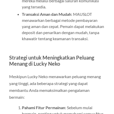
mereka melalui berbagai saluran komunikasi
yang tersedia.
Transaksi Aman dan Mudah
: MAUSLOT
menawarkan berbagai metode pembayaran
yang aman dan cepat. Pemain dapat melakukan
deposit dan penarikan dengan mudah, tanpa
khawatir tentang keamanan transaksi.
Strategi untuk Meningkatkan Peluang
Menang di Lucky Neko
Meskipun Lucky Neko menawarkan peluang menang
yang tinggi, ada beberapa strategi yang dapat
membantu Anda memaksimalkan pengalaman
bermain:
Pahami Fitur Permainan
: Sebelum mulai
bermain, penting untuk memahami semua fitur