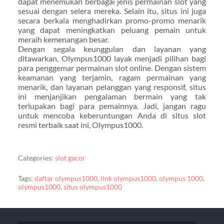
dapat menemukan berbagai jenis permainan slot yang
sesuai dengan selera mereka. Selain itu, situs ini juga
secara berkala menghadirkan promo-promo menarik
yang dapat meningkatkan peluang pemain untuk
meraih kemenangan besar.
Dengan segala keunggulan dan layanan yang
ditawarkan, Olympus1000 layak menjadi pilihan bagi
para penggemar permainan slot online. Dengan sistem
keamanan yang terjamin, ragam permainan yang
menarik, dan layanan pelanggan yang responsif, situs
ini menjanjikan pengalaman bermain yang tak
terlupakan bagi para pemainnya. Jadi, jangan ragu
untuk mencoba keberuntungan Anda di situs slot
resmi terbaik saat ini, Olympus1000.
Categories:
slot gacor
Tags:
daftar olympus1000
,
link olympus1000
,
olympus 1000
,
olympus1000
,
situs olympus1000