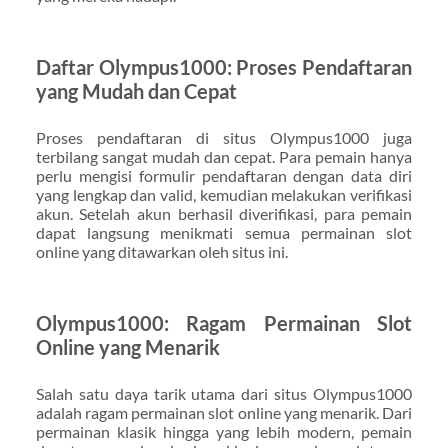
Daftar Olympus1000: Proses Pendaftaran
yang Mudah dan Cepat
Proses pendaftaran di situs Olympus1000 juga
terbilang sangat mudah dan cepat. Para pemain hanya
perlu mengisi formulir pendaftaran dengan data diri
yang lengkap dan valid, kemudian melakukan verifikasi
akun. Setelah akun berhasil diverifikasi, para pemain
dapat langsung menikmati semua permainan slot
online yang ditawarkan oleh situs ini.
Olympus1000: Ragam Permainan Slot
Online yang Menarik
Salah satu daya tarik utama dari situs Olympus1000
adalah ragam permainan slot online yang menarik. Dari
permainan klasik hingga yang lebih modern, pemain