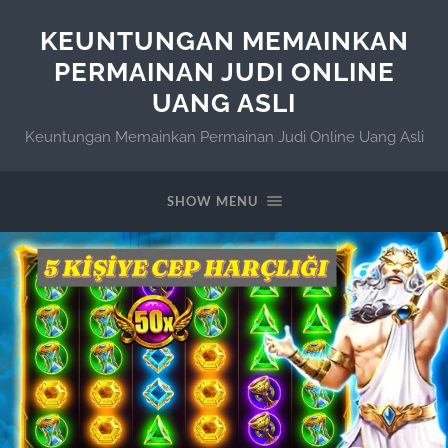
KEUNTUNGAN MEMAINKAN
PERMAINAN JUDI ONLINE
UANG ASLI
Keuntungan Memainkan Permainan Judi Online Uang Asli
SHOW MENU