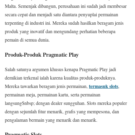
Malta. Semenjak dibangun, perusahaan ini sudah jadi membesar
secara cepat dan menjadi satu diantara penyuplai permainan
terpenting di industri ini. Mereka sudah hasilkan beragam jenis
produk yang inovatif dan mengundang perhatian beberapa
pemain di semua dunia.
Produk-Produk Pragmatic Play
Salah satunya argumen khusus kenapa Pragmatic Play jadi
demikian terkenal ialah karena kualitas produk-produknya.
termasuk slots
Mereka tawarkan beragam jenis permainan,
,
permainan meja, permainan kartu, serta permainan
langsung$nbsp; dengan dealer sungguhan. Slots mereka populer
dengan sejumlah fitur menarik, grafis yang mempesona, dan
pengalaman bermain yang menarik dan menarik.
Pragmatic Slots