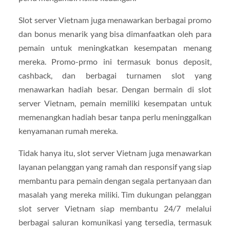
Slot server Vietnam juga menawarkan berbagai promo
dan bonus menarik yang bisa dimanfaatkan oleh para
pemain untuk meningkatkan kesempatan menang
mereka. Promo-prmo ini termasuk bonus deposit,
cashback, dan berbagai turnamen slot yang
menawarkan hadiah besar. Dengan bermain di slot
server Vietnam, pemain memiliki kesempatan untuk
memenangkan hadiah besar tanpa perlu meninggalkan
kenyamanan rumah mereka.
Tidak hanya itu, slot server Vietnam juga menawarkan
layanan pelanggan yang ramah dan responsif yang siap
membantu para pemain dengan segala pertanyaan dan
masalah yang mereka miliki. Tim dukungan pelanggan
slot server Vietnam siap membantu 24/7 melalui
berbagai saluran komunikasi yang tersedia, termasuk