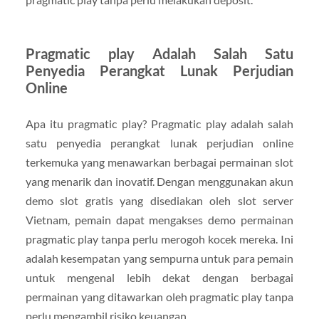
Pragmatic play Adalah Salah Satu
Penyedia Perangkat Lunak Perjudian
Online
Apa itu pragmatic play? Pragmatic play adalah salah
satu penyedia perangkat lunak perjudian online
terkemuka yang menawarkan berbagai permainan slot
yang menarik dan inovatif. Dengan menggunakan akun
demo slot gratis yang disediakan oleh slot server
Vietnam, pemain dapat mengakses demo permainan
pragmatic play tanpa perlu merogoh kocek mereka. Ini
adalah kesempatan yang sempurna untuk para pemain
untuk mengenal lebih dekat dengan berbagai
permainan yang ditawarkan oleh pragmatic play tanpa
perlu mengambil risiko keuangan.