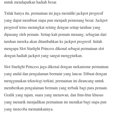
untuk mendapatkan hadiah besar.
Tidak hanya itu, permainan ini juga memiliki jackpot progresif
yang dapat membuat siapa pun menjadi pemenang besar. Jackpot
progresif terus meningkat seiring dengan setiap taruhan yang
dipasang oleh pemain. Setiap kali pemain menang, sebagian dari
taruhan mereka akan ditambahkan ke jackpot progresif. Inilah
mengapa Slot Starlight Princess dikenal sebagai permainan slot
dengan hadiah jackpot yang sangat menggiurkan.
Slot Starlight Princess juga dikenal dengan mekanisme permainan
yang andal dan pengalaman bermain yang lancar. Dibuat dengan
menggunakan teknologi terkini, permainan ini dirancang untuk
memberikan pengalaman bermain yang terbaik bagi para pemain.
Grafik yang tajam, suara yang menawan, dan fitur-fitur khusus
yang menarik menjadikan permainan ini memikat bagi siapa pun
yang mencoba memainkannya.