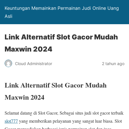
Keuntungan Memainkan Permainan Judi Online Uang
Asli
Link Alternatif Slot Gacor Mudah
Maxwin 2024
Cloud Administrator
2 tahun ago
Link Alternatif Slot Gacor Mudah
Maxwin 2024
Selamat datang di Slot Gacor, Sebagai situs judi slot gacor terbaik
slot777
yang memberikan pelayanan yang sangat luar biasa. Slot
Gacor menyediakan berbagai jenis permainan slot dan juga