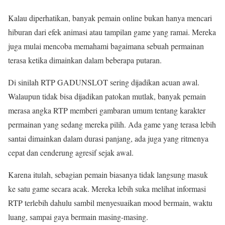
Kalau diperhatikan, banyak pemain online bukan hanya mencari
hiburan dari efek animasi atau tampilan game yang ramai. Mereka
juga mulai mencoba memahami bagaimana sebuah permainan
terasa ketika dimainkan dalam beberapa putaran.
Di sinilah RTP GADUNSLOT sering dijadikan acuan awal.
Walaupun tidak bisa dijadikan patokan mutlak, banyak pemain
merasa angka RTP memberi gambaran umum tentang karakter
permainan yang sedang mereka pilih. Ada game yang terasa lebih
santai dimainkan dalam durasi panjang, ada juga yang ritmenya
cepat dan cenderung agresif sejak awal.
Karena itulah, sebagian pemain biasanya tidak langsung masuk
ke satu game secara acak. Mereka lebih suka melihat informasi
RTP terlebih dahulu sambil menyesuaikan mood bermain, waktu
luang, sampai gaya bermain masing-masing.