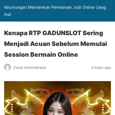
Keuntungan Memainkan Permainan Judi Online Uang
Asli
Kenapa RTP GADUNSLOT Sering
Menjadi Acuan Sebelum Memulai
Session Bermain Online
Cloud Administrator
3 bulan ago