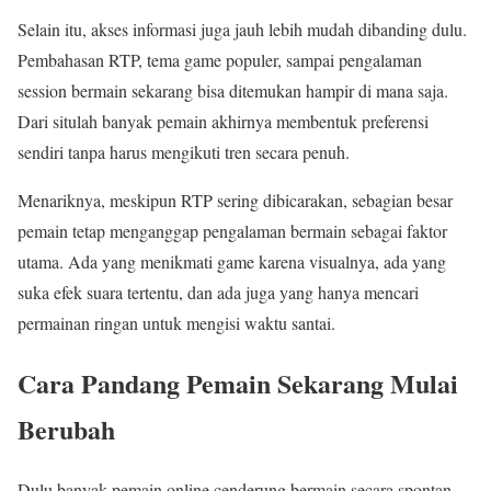
Selain itu, akses informasi juga jauh lebih mudah dibanding dulu.
Pembahasan RTP, tema game populer, sampai pengalaman
session bermain sekarang bisa ditemukan hampir di mana saja.
Dari situlah banyak pemain akhirnya membentuk preferensi
sendiri tanpa harus mengikuti tren secara penuh.
Menariknya, meskipun RTP sering dibicarakan, sebagian besar
pemain tetap menganggap pengalaman bermain sebagai faktor
utama. Ada yang menikmati game karena visualnya, ada yang
suka efek suara tertentu, dan ada juga yang hanya mencari
permainan ringan untuk mengisi waktu santai.
Cara Pandang Pemain Sekarang Mulai
Berubah
Dulu banyak pemain online cenderung bermain secara spontan