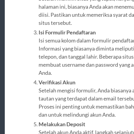
halaman ini, biasanya Anda akan menemu
diisi. Pastikan untuk memeriksa syarat da
situs tersebut.
Isi Formulir Pendaftaran
Isi semua kolom dalam formulir pendaftar
Informasi yang biasanya diminta meliput
telepon, dan tanggal lahir. Beberapa si
membuat username dan password yang a
Anda.
Verifikasi Akun
Setelah mengisi formulir, Anda biasanya a
tautan yang terdapat dalam email terseb
Proses ini penting untuk memastikan bah
dan untuk melindungi akun Anda.
Melakukan Deposit
Setelah akun Anda aktif, langkah selanju