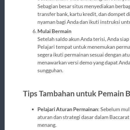
Sebagian besar situs menyediakan berba
transfer bank, kartu kredit, dan dompet di
nyaman bagi Anda dan ikuti instruksi unt
Mulai Bermain
Setelah saldo akun Anda terisi, Anda sia
Pelajari tempat untuk menemukan permai
segera ikuti permainan sesuai dengan atu
menawarkan versi demo yang dapat Anda
sungguhan.
Tips Tambahan untuk Pemain 
Pelajari Aturan Permainan
: Sebelum mu
aturan dan strategi dasar dalam Baccara
menang.