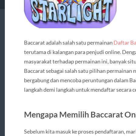
Baccarat adalah salah satu permainan
Daftar Ba
terutama di kalangan para penjudi online. Deng
masyarakat terhadap permainan ini, banyak sit
Baccarat sebagai salah satu pilihan permainan m
bergabung dan mencoba peruntungan dalam Bacc
langkah demi langkah untuk mendaftar secara 
Mengapa Memilih Baccarat On
Sebelum kita masuk ke proses pendaftaran, mar