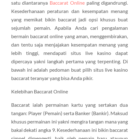
satu diantaranya
Baccarat Online
paling digandrungi.
Kesederhanaan peraturan dan kesempatan menang
yang memikat bikin baccarat jadi opsi khusus buat
sejumlah pemain. Apabila Anda cari pengalaman
bermain baccarat online yang aman, menggembirakan,
dan tentu saja menjajakan kesempatan menang yang
lebih tinggi, mendapati situs live kasino dapat
dipercaya yakni langkah pertama yang terpenting. Di
bawah ini adalah pedoman buat pilih situs live kasino
baccarat teranyar yang bisa Anda pikir.
Kelebihan Baccarat Online
Baccarat ialah permainan kartu yang sertakan dua
tangan: Player (Pemain) serta Banker (Bankir). Maksud
khusus permainan ini yakni mengira tangan mana yang
bakal dekati angka 9. Kesederhanaan ini bikin baccarat
simpel dimengerti, baik oleh pemain baru ataupun