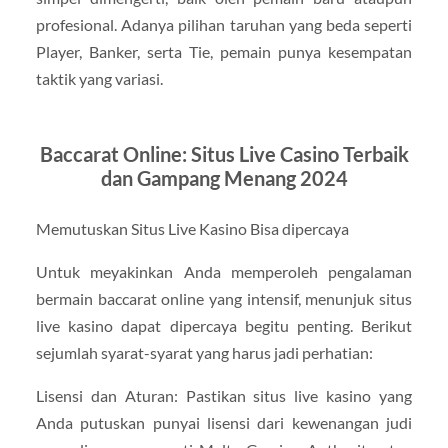
profesional. Adanya pilihan taruhan yang beda seperti
Player, Banker, serta Tie, pemain punya kesempatan
taktik yang variasi.
Baccarat Online: Situs Live Casino Terbaik
dan Gampang Menang 2024
Memutuskan Situs Live Kasino Bisa dipercaya
Untuk meyakinkan Anda memperoleh pengalaman
bermain baccarat online yang intensif, menunjuk situs
live kasino dapat dipercaya begitu penting. Berikut
sejumlah syarat-syarat yang harus jadi perhatian:
Lisensi dan Aturan: Pastikan situs live kasino yang
Anda putuskan punyai lisensi dari kewenangan judi