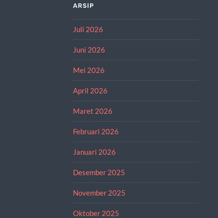
ARSIP
Juli 2026
Juni 2026
Mei 2026
April 2026
Maret 2026
Februari 2026
Januari 2026
Desember 2025
November 2025
Oktober 2025