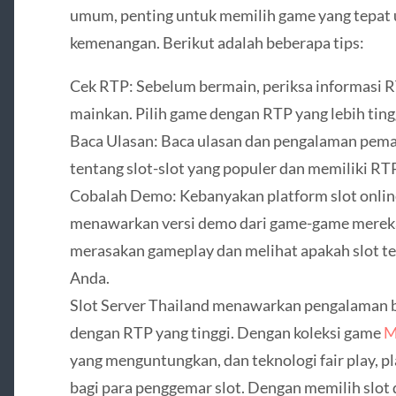
umum, penting untuk memilih game yang tepat
kemenangan. Berikut adalah beberapa tips:
Cek RTP: Sebelum bermain, periksa informasi RT
mainkan. Pilih game dengan RTP yang lebih ting
Baca Ulasan: Baca ulasan dan pengalaman pema
tentang slot-slot yang populer dan memiliki RTP
Cobalah Demo: Kebanyakan platform slot online
menawarkan versi demo dari game-game merek
merasakan gameplay dan melihat apakah slot te
Anda.
Slot Server Thailand menawarkan pengalaman b
dengan RTP yang tinggi. Dengan koleksi game
M
yang menguntungkan, dan teknologi fair play, pl
bagi para penggemar slot. Dengan memilih slot