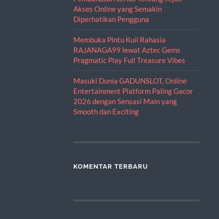
Akses Online yang Semakin
Diperhatikan Pengguna
Membuka Pintu Kuil Rahasia
RAJANAGA99 lewat Aztec Gems
Pragmatic Play Full Treasure Vibes
Masuki Dunia GADUNSLOT, Online
Entertainment Platform Paling Gacor
2026 dengan Sensasi Main yang
Smooth dan Exciting
KOMENTAR TERBARU