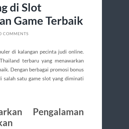
 di Slot
ian Game Terbaik
0 COMMENTS
uler di kalangan pecinta judi online.
r Thailand terbaru yang menawarkan
aik. Dengan berbagai promosi bonus
 salah satu game slot yang diminati
arkan Pengalaman
kan