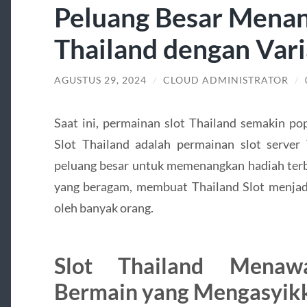
Peluang Besar Menang
Thailand dengan Var
AGUSTUS 29, 2024
/
CLOUD ADMINISTRATOR
/
Saat ini, permainan slot Thailand semakin pop
Slot Thailand adalah permainan slot serve
peluang besar untuk memenangkan hadiah terb
yang beragam, membuat Thailand Slot menjadi
oleh banyak orang.
Slot Thailand Menaw
Bermain yang Mengasyik