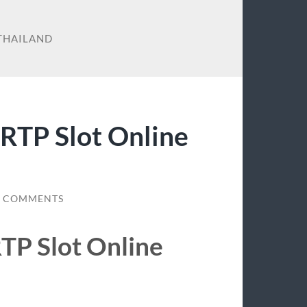
 THAILAND
 RTP Slot Online
0 COMMENTS
RTP Slot Online