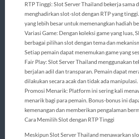
RTP Tinggi: Slot Server Thailand bekerja sama
menghadirkan slot-slot dengan RTP yang tinggi
yang lebih besar untuk memenangkan hadiah be
Variasi Game: Dengan koleksi game yang luas, 
berbagai pilihan slot dengan tema dan mekani
Setiap pemain dapat menemukan game yang sesu
Fair Play: Slot Server Thailand menggunakan 
berjalan adil dan transparan. Pemain dapat mer
dilakukan secara acak dan tidak ada manipulasi.
Promosi Menarik: Platform ini sering kali men
menarik bagi para pemain. Bonus-bonus ini da
kemenangan dan memberikan pengalaman berma
Cara Memilih Slot dengan RTP Tinggi
Meskipun Slot Server Thailand menawarkan slot