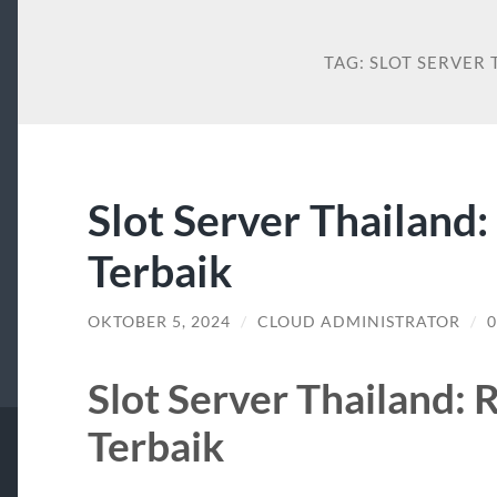
TAG:
SLOT SERVER
Slot Server Thailand:
Terbaik
OKTOBER 5, 2024
/
CLOUD ADMINISTRATOR
/
Slot Server Thailand: 
Terbaik