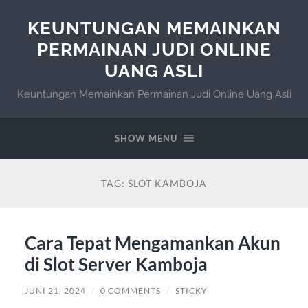
KEUNTUNGAN MEMAINKAN
PERMAINAN JUDI ONLINE
UANG ASLI
Keuntungan Memainkan Permainan Judi Online Uang Asli
SHOW MENU
TAG:
SLOT KAMBOJA
Cara Tepat Mengamankan Akun
di Slot Server Kamboja
JUNI 21, 2024
/
0 COMMENTS
/
STICKY