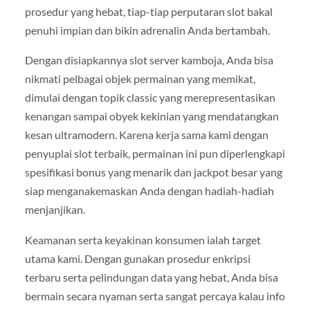
prosedur yang hebat, tiap-tiap perputaran slot bakal
penuhi impian dan bikin adrenalin Anda bertambah.
Dengan disiapkannya slot server kamboja, Anda bisa
nikmati pelbagai objek permainan yang memikat,
dimulai dengan topik classic yang merepresentasikan
kenangan sampai obyek kekinian yang mendatangkan
kesan ultramodern. Karena kerja sama kami dengan
penyuplai slot terbaik, permainan ini pun diperlengkapi
spesifikasi bonus yang menarik dan jackpot besar yang
siap menganakemaskan Anda dengan hadiah-hadiah
menjanjikan.
Keamanan serta keyakinan konsumen ialah target
utama kami. Dengan gunakan prosedur enkripsi
terbaru serta pelindungan data yang hebat, Anda bisa
bermain secara nyaman serta sangat percaya kalau info