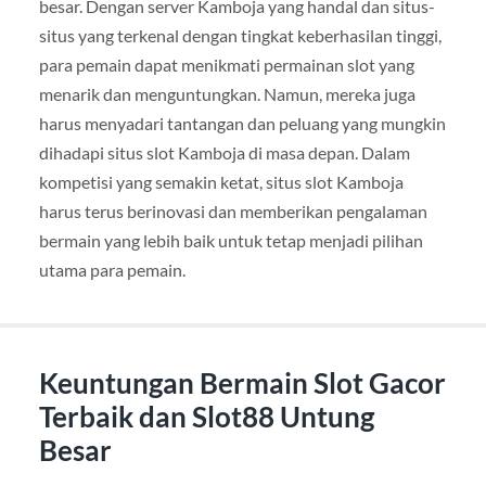
besar. Dengan server Kamboja yang handal dan situs-
situs yang terkenal dengan tingkat keberhasilan tinggi,
para pemain dapat menikmati permainan slot yang
menarik dan menguntungkan. Namun, mereka juga
harus menyadari tantangan dan peluang yang mungkin
dihadapi situs slot Kamboja di masa depan. Dalam
kompetisi yang semakin ketat, situs slot Kamboja
harus terus berinovasi dan memberikan pengalaman
bermain yang lebih baik untuk tetap menjadi pilihan
utama para pemain.
Keuntungan Bermain Slot Gacor
Terbaik dan Slot88 Untung
Besar