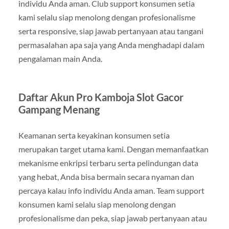
individu Anda aman. Club support konsumen setia
kami selalu siap menolong dengan profesionalisme
serta responsive, siap jawab pertanyaan atau tangani
permasalahan apa saja yang Anda menghadapi dalam
pengalaman main Anda.
Daftar Akun Pro Kamboja Slot Gacor
Gampang Menang
Keamanan serta keyakinan konsumen setia
merupakan target utama kami. Dengan memanfaatkan
mekanisme enkripsi terbaru serta pelindungan data
yang hebat, Anda bisa bermain secara nyaman dan
percaya kalau info individu Anda aman. Team support
konsumen kami selalu siap menolong dengan
profesionalisme dan peka, siap jawab pertanyaan atau