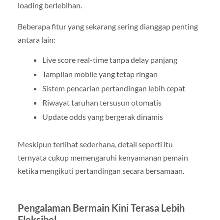
loading berlebihan.
Beberapa fitur yang sekarang sering dianggap penting
antara lain:
Live score real-time tanpa delay panjang
Tampilan mobile yang tetap ringan
Sistem pencarian pertandingan lebih cepat
Riwayat taruhan tersusun otomatis
Update odds yang bergerak dinamis
Meskipun terlihat sederhana, detail seperti itu
ternyata cukup memengaruhi kenyamanan pemain
ketika mengikuti pertandingan secara bersamaan.
Pengalaman Bermain Kini Terasa Lebih
Fleksibel