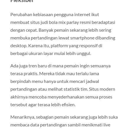
Perubahan kebiasaan pengguna internet ikut
membuat situs judi bola mix parlay resmi beradaptasi
dengan cepat. Banyak pemain sekarang lebih sering
membuka pertandingan lewat smartphone dibanding
desktop. Karena itu, platform yang responsif di
berbagai ukuran layar mulai lebih unggul.
Ada juga tren baru di mana pemain ingin semuanya
terasa praktis. Mereka tidak mau terlalu lama
berpindah menu hanya untuk mencari jadwal
pertandingan atau melihat statistik tim. Situs modern
akhirnya mencoba menyederhanakan semua proses
tersebut agar terasa lebih efisien.
Menariknya, sebagian pemain sekarang juga lebih suka
membaca data pertandingan sambil menikmati live