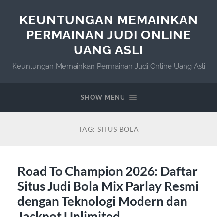
KEUNTUNGAN MEMAINKAN
PERMAINAN JUDI ONLINE
UANG ASLI
Keuntungan Memainkan Permainan Judi Online Uang Asli
SHOW MENU
TAG:
SITUS BOLA
Road To Champion 2026: Daftar
Situs Judi Bola Mix Parlay Resmi
dengan Teknologi Modern dan
Jackpot Unlimited