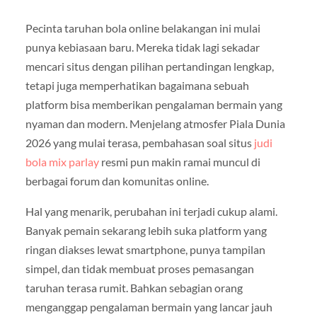
Pecinta taruhan bola online belakangan ini mulai
punya kebiasaan baru. Mereka tidak lagi sekadar
mencari situs dengan pilihan pertandingan lengkap,
tetapi juga memperhatikan bagaimana sebuah
platform bisa memberikan pengalaman bermain yang
nyaman dan modern. Menjelang atmosfer Piala Dunia
2026 yang mulai terasa, pembahasan soal situs
judi
bola mix parlay
resmi pun makin ramai muncul di
berbagai forum dan komunitas online.
Hal yang menarik, perubahan ini terjadi cukup alami.
Banyak pemain sekarang lebih suka platform yang
ringan diakses lewat smartphone, punya tampilan
simpel, dan tidak membuat proses pemasangan
taruhan terasa rumit. Bahkan sebagian orang
menganggap pengalaman bermain yang lancar jauh