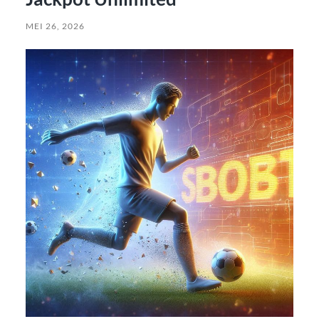
MEI 26, 2026