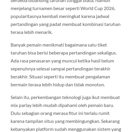
berbeda dibanding taruhan tunggal biasa. Namun
menjelang turnamen besar seperti World Cup 2026,
popularitasnya kembali meningkat karena jadwal
pertandingan yang padat membuat kombinasi taruhan
terasa lebih menarik.
Banyak pemain menikmati bagaimana satu tiket
taruhan bisa berisi beberapa pertandingan sekaligus.
Ada rasa penasaran yang muncul ketika hasil belum
sepenuhnya selesai sampai pertandingan terakhir
berakhir. Situasi seperti itu membuat pengalaman
bermain terasa lebih hidup dan tidak monoton.
Selain itu, perkembangan teknologi juga ikut membuat
mix parlay lebih mudah dipahami oleh pemain baru.
Dulu sebagian orang merasa fitur ini terlalu rumit
karena tampilan situs yang membingungkan. Sekarang
kebanyakan platform sudah menggunakan sistem yang