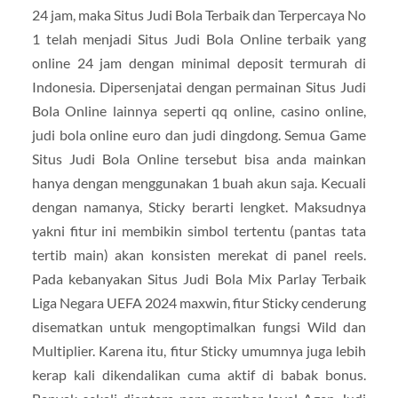
24 jam, maka Situs Judi Bola Terbaik dan Terpercaya No
1 telah menjadi Situs Judi Bola Online terbaik yang
online 24 jam dengan minimal deposit termurah di
Indonesia. Dipersenjatai dengan permainan Situs Judi
Bola Online lainnya seperti qq online, casino online,
judi bola online euro dan judi dingdong. Semua Game
Situs Judi Bola Online tersebut bisa anda mainkan
hanya dengan menggunakan 1 buah akun saja. Kecuali
dengan namanya, Sticky berarti lengket. Maksudnya
yakni fitur ini membikin simbol tertentu (pantas tata
tertib main) akan konsisten merekat di panel reels.
Pada kebanyakan Situs Judi Bola Mix Parlay Terbaik
Liga Negara UEFA 2024 maxwin, fitur Sticky cenderung
disematkan untuk mengoptimalkan fungsi Wild dan
Multiplier. Karena itu, fitur Sticky umumnya juga lebih
kerap kali dikendalikan cuma aktif di babak bonus.