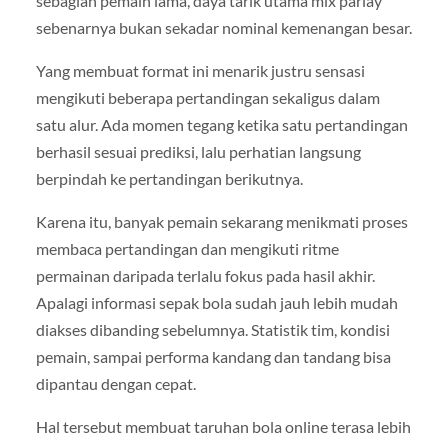
sebagian pemain lama, daya tarik utama mix parlay
sebenarnya bukan sekadar nominal kemenangan besar.
Yang membuat format ini menarik justru sensasi
mengikuti beberapa pertandingan sekaligus dalam
satu alur. Ada momen tegang ketika satu pertandingan
berhasil sesuai prediksi, lalu perhatian langsung
berpindah ke pertandingan berikutnya.
Karena itu, banyak pemain sekarang menikmati proses
membaca pertandingan dan mengikuti ritme
permainan daripada terlalu fokus pada hasil akhir.
Apalagi informasi sepak bola sudah jauh lebih mudah
diakses dibanding sebelumnya. Statistik tim, kondisi
pemain, sampai performa kandang dan tandang bisa
dipantau dengan cepat.
Hal tersebut membuat taruhan bola online terasa lebih