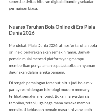
seperti aktivitas hiburan digital dibanding sekadar
permainan biasa.
Nuansa Taruhan Bola Online di Era Piala
Dunia 2026
Mendekati Piala Dunia 2026, atmosfer taruhan bola
online diperkirakan akan semakin ramai. Banyak
pemain mulai mencari platform yang mampu
memberikan pengalaman cepat, stabil, dan nyaman
digunakan dalam jangka panjang.
Di tengah persaingan tersebut, situs judi bola mix
parlay resmi dengan teknologi modern memang
terlihat semakin menonjol. Bukan hanya dari sisi
tampilan, tetapi juga bagaimana mereka mampu
mengikuti kebiasaan pemain masa kini yang lebih