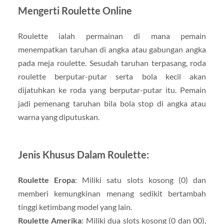
Mengerti Roulette Online
Roulette ialah permainan di mana pemain
menempatkan taruhan di angka atau gabungan angka
pada meja roulette. Sesudah taruhan terpasang, roda
roulette berputar-putar serta bola kecil akan
dijatuhkan ke roda yang berputar-putar itu. Pemain
jadi pemenang taruhan bila bola stop di angka atau
warna yang diputuskan.
Jenis Khusus Dalam Roulette:
Roulette Eropa
: Miliki satu slots kosong (0) dan
memberi kemungkinan menang sedikit bertambah
tinggi ketimbang model yang lain.
Roulette Amerika
: Miliki dua slots kosong (0 dan 00),