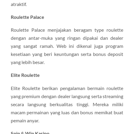
atraktif.
Roulette Palace
Roulette Palace menjajakan beragam type roulette
dengan antar-muka yang ringan dipakai dan dealer
yang sangat ramah. Web ini dikenal juga program
kesetiaan yang beri keuntungan serta bonus deposit
yang lebih besar.
Elite Roulette
Elite Roulette berikan pengalaman bermain roulette
yang premium dengan dealer langsung serta streaming
secara langsung berkualitas tinggi. Mereka miliki
macam permainan yang luas dan bonus memikat buat
pemain anyar.
Spin & Win Kasino