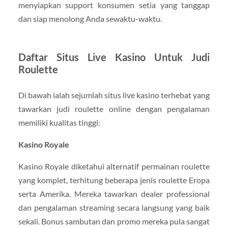
menyiapkan support konsumen setia yang tanggap
dan siap menolong Anda sewaktu-waktu.
Daftar Situs Live Kasino Untuk Judi
Roulette
Di bawah ialah sejumlah situs live kasino terhebat yang
tawarkan judi roulette online dengan pengalaman
memiliki kualitas tinggi:
Kasino Royale
Kasino Royale diketahui alternatif permainan roulette
yang komplet, terhitung beberapa jenis roulette Eropa
serta Amerika. Mereka tawarkan dealer professional
dan pengalaman streaming secara langsung yang baik
sekali. Bonus sambutan dan promo mereka pula sangat