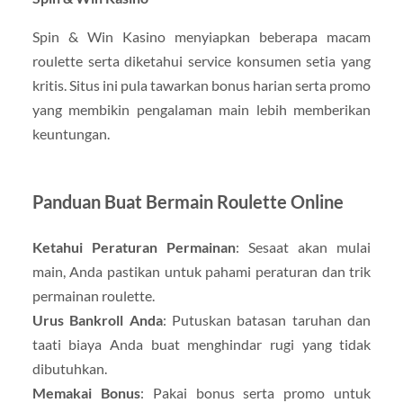
Spin & Win Kasino menyiapkan beberapa macam
roulette serta diketahui service konsumen setia yang
kritis. Situs ini pula tawarkan bonus harian serta promo
yang membikin pengalaman main lebih memberikan
keuntungan.
Panduan Buat Bermain Roulette Online
Ketahui Peraturan Permainan
: Sesaat akan mulai
main, Anda pastikan untuk pahami peraturan dan trik
permainan roulette.
Urus Bankroll Anda
: Putuskan batasan taruhan dan
taati biaya Anda buat menghindar rugi yang tidak
dibutuhkan.
Memakai Bonus
: Pakai bonus serta promo untuk