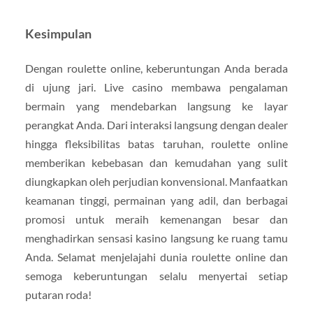
Kesimpulan
Dengan roulette online, keberuntungan Anda berada
di ujung jari. Live casino membawa pengalaman
bermain yang mendebarkan langsung ke layar
perangkat Anda. Dari interaksi langsung dengan dealer
hingga fleksibilitas batas taruhan, roulette online
memberikan kebebasan dan kemudahan yang sulit
diungkapkan oleh perjudian konvensional. Manfaatkan
keamanan tinggi, permainan yang adil, dan berbagai
promosi untuk meraih kemenangan besar dan
menghadirkan sensasi kasino langsung ke ruang tamu
Anda. Selamat menjelajahi dunia roulette online dan
semoga keberuntungan selalu menyertai setiap
putaran roda!