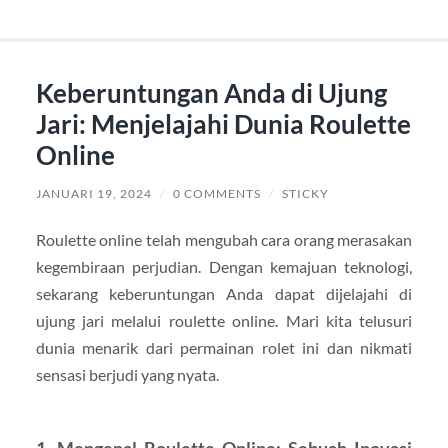
Keberuntungan Anda di Ujung
Jari: Menjelajahi Dunia Roulette
Online
JANUARI 19, 2024
/
0 COMMENTS
/
STICKY
Roulette online telah mengubah cara orang merasakan
kegembiraan perjudian. Dengan kemajuan teknologi,
sekarang keberuntungan Anda dapat dijelajahi di
ujung jari melalui roulette online. Mari kita telusuri
dunia menarik dari permainan rolet ini dan nikmati
sensasi berjudi yang nyata.