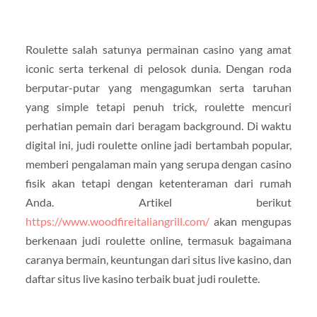
Roulette salah satunya permainan casino yang amat
iconic serta terkenal di pelosok dunia. Dengan roda
berputar-putar yang mengagumkan serta taruhan
yang simple tetapi penuh trick, roulette mencuri
perhatian pemain dari beragam background. Di waktu
digital ini, judi roulette online jadi bertambah popular,
memberi pengalaman main yang serupa dengan casino
fisik akan tetapi dengan ketenteraman dari rumah
Anda. Artikel berikut
https://www.woodfireitaliangrill.com/
akan mengupas
berkenaan judi roulette online, termasuk bagaimana
caranya bermain, keuntungan dari situs live kasino, dan
daftar situs live kasino terbaik buat judi roulette.