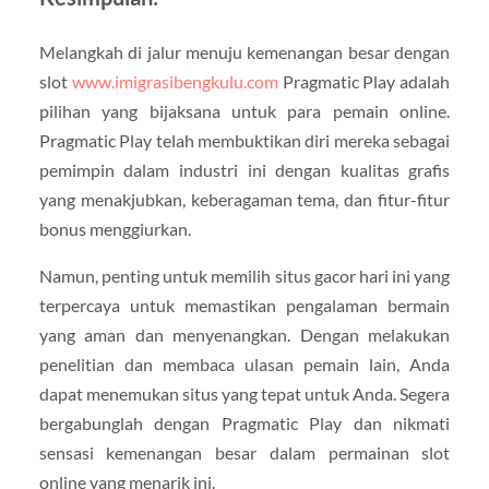
Melangkah di jalur menuju kemenangan besar dengan
slot
www.imigrasibengkulu.com
Pragmatic Play adalah
pilihan yang bijaksana untuk para pemain online.
Pragmatic Play telah membuktikan diri mereka sebagai
pemimpin dalam industri ini dengan kualitas grafis
yang menakjubkan, keberagaman tema, dan fitur-fitur
bonus menggiurkan.
Namun, penting untuk memilih situs gacor hari ini yang
terpercaya untuk memastikan pengalaman bermain
yang aman dan menyenangkan. Dengan melakukan
penelitian dan membaca ulasan pemain lain, Anda
dapat menemukan situs yang tepat untuk Anda. Segera
bergabunglah dengan Pragmatic Play dan nikmati
sensasi kemenangan besar dalam permainan slot
online yang menarik ini.