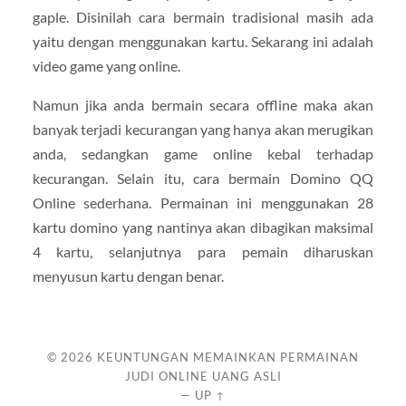
gaple. Disinilah cara bermain tradisional masih ada
yaitu dengan menggunakan kartu. Sekarang ini adalah
video game yang online.
Namun jika anda bermain secara offline maka akan
banyak terjadi kecurangan yang hanya akan merugikan
anda, sedangkan game online kebal terhadap
kecurangan. Selain itu, cara bermain Domino QQ
Online sederhana. Permainan ini menggunakan 28
kartu domino yang nantinya akan dibagikan maksimal
4 kartu, selanjutnya para pemain diharuskan
menyusun kartu dengan benar.
© 2026
KEUNTUNGAN MEMAINKAN PERMAINAN
JUDI ONLINE UANG ASLI
—
UP ↑