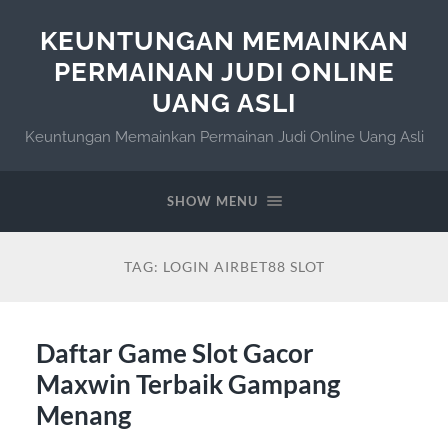
KEUNTUNGAN MEMAINKAN
PERMAINAN JUDI ONLINE
UANG ASLI
Keuntungan Memainkan Permainan Judi Online Uang Asli
SHOW MENU
TAG:
LOGIN AIRBET88 SLOT
Daftar Game Slot Gacor
Maxwin Terbaik Gampang
Menang