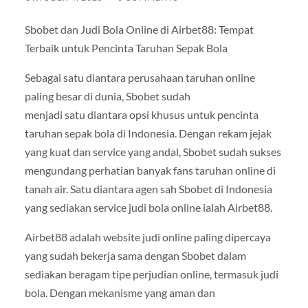
Sbobet dan Judi Bola Online di Airbet88: Tempat
Terbaik untuk Pencinta Taruhan Sepak Bola
Sebagai satu diantara perusahaan taruhan online
paling besar di dunia, Sbobet sudah
menjadi satu diantara opsi khusus untuk pencinta
taruhan sepak bola di Indonesia. Dengan rekam jejak
yang kuat dan service yang andal, Sbobet sudah sukses
mengundang perhatian banyak fans taruhan online di
tanah air. Satu diantara agen sah Sbobet di Indonesia
yang sediakan service judi bola online ialah Airbet88.
Airbet88 adalah website judi online paling dipercaya
yang sudah bekerja sama dengan Sbobet dalam
sediakan beragam tipe perjudian online, termasuk judi
bola. Dengan mekanisme yang aman dan