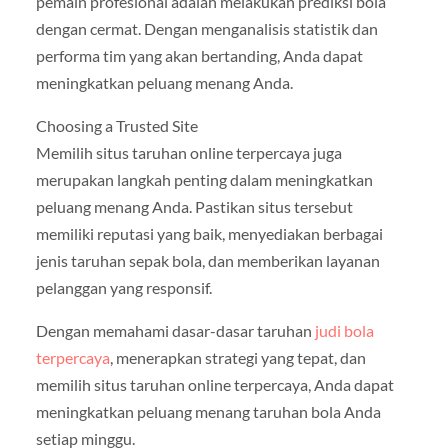
pemain profesional adalah melakukan prediksi bola
dengan cermat. Dengan menganalisis statistik dan
performa tim yang akan bertanding, Anda dapat
meningkatkan peluang menang Anda.
Choosing a Trusted Site
Memilih situs taruhan online terpercaya juga
merupakan langkah penting dalam meningkatkan
peluang menang Anda. Pastikan situs tersebut
memiliki reputasi yang baik, menyediakan berbagai
jenis taruhan sepak bola, dan memberikan layanan
pelanggan yang responsif.
Dengan memahami dasar-dasar taruhan
judi bola
terpercaya
, menerapkan strategi yang tepat, dan
memilih situs taruhan online terpercaya, Anda dapat
meningkatkan peluang menang taruhan bola Anda
setiap minggu.