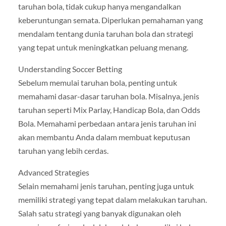
taruhan bola, tidak cukup hanya mengandalkan
keberuntungan semata. Diperlukan pemahaman yang
mendalam tentang dunia taruhan bola dan strategi
yang tepat untuk meningkatkan peluang menang.
Understanding Soccer Betting
Sebelum memulai taruhan bola, penting untuk
memahami dasar-dasar taruhan bola. Misalnya, jenis
taruhan seperti Mix Parlay, Handicap Bola, dan Odds
Bola. Memahami perbedaan antara jenis taruhan ini
akan membantu Anda dalam membuat keputusan
taruhan yang lebih cerdas.
Advanced Strategies
Selain memahami jenis taruhan, penting juga untuk
memiliki strategi yang tepat dalam melakukan taruhan.
Salah satu strategi yang banyak digunakan oleh