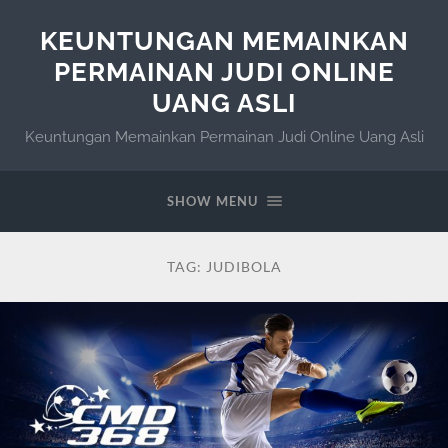
KEUNTUNGAN MEMAINKAN
PERMAINAN JUDI ONLINE
UANG ASLI
Keuntungan Memainkan Permainan Judi Online Uang Asli
SHOW MENU
TAG:
JUDIBOLA