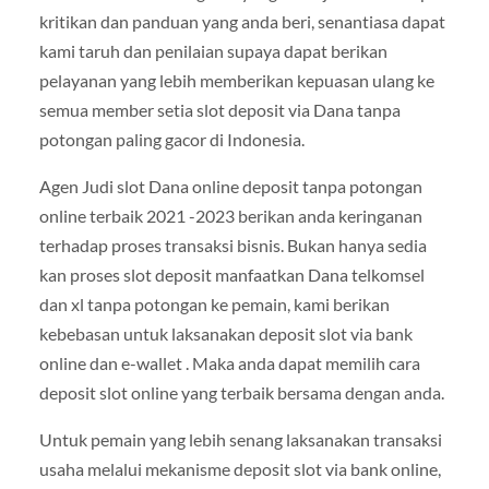
kritikan dan panduan yang anda beri, senantiasa dapat
kami taruh dan penilaian supaya dapat berikan
pelayanan yang lebih memberikan kepuasan ulang ke
semua member setia slot deposit via Dana tanpa
potongan paling gacor di Indonesia.
Agen Judi slot Dana online deposit tanpa potongan
online terbaik 2021 -2023 berikan anda keringanan
terhadap proses transaksi bisnis. Bukan hanya sedia
kan proses slot deposit manfaatkan Dana telkomsel
dan xl tanpa potongan ke pemain, kami berikan
kebebasan untuk laksanakan deposit slot via bank
online dan e-wallet . Maka anda dapat memilih cara
deposit slot online yang terbaik bersama dengan anda.
Untuk pemain yang lebih senang laksanakan transaksi
usaha melalui mekanisme deposit slot via bank online,