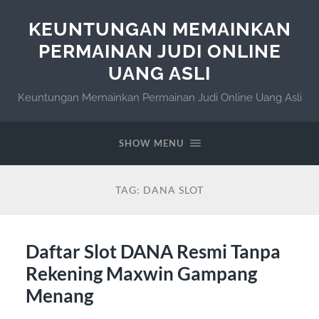
KEUNTUNGAN MEMAINKAN
PERMAINAN JUDI ONLINE
UANG ASLI
Keuntungan Memainkan Permainan Judi Online Uang Asli
SHOW MENU
TAG:
DANA SLOT
Daftar Slot DANA Resmi Tanpa
Rekening Maxwin Gampang
Menang