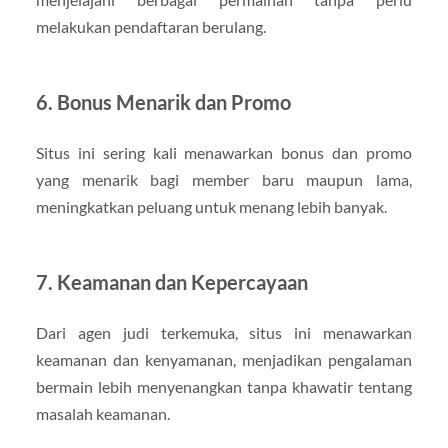
melakukan pendaftaran berulang.
6. Bonus Menarik dan Promo
Situs ini sering kali menawarkan bonus dan promo
yang menarik bagi member baru maupun lama,
meningkatkan peluang untuk menang lebih banyak.
7. Keamanan dan Kepercayaan
Dari agen judi terkemuka, situs ini menawarkan
keamanan dan kenyamanan, menjadikan pengalaman
bermain lebih menyenangkan tanpa khawatir tentang
masalah keamanan.