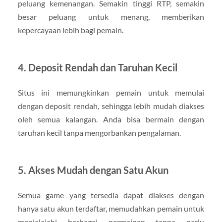
peluang kemenangan. Semakin tinggi RTP, semakin
besar peluang untuk menang, memberikan
kepercayaan lebih bagi pemain.
4. Deposit Rendah dan Taruhan Kecil
Situs ini memungkinkan pemain untuk memulai
dengan deposit rendah, sehingga lebih mudah diakses
oleh semua kalangan. Anda bisa bermain dengan
taruhan kecil tanpa mengorbankan pengalaman.
5. Akses Mudah dengan Satu Akun
Semua game yang tersedia dapat diakses dengan
hanya satu akun terdaftar, memudahkan pemain untuk
menjelajahi berbagai permainan tanpa perlu