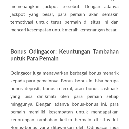
memenangkan jackpot tersebut. Dengan adanya
jackpot yang besar, para pemain akan semakin
termotivasi untuk terus bermain di situs ini dan
mencari kesempatan untuk meraih kemenangan besar.
Bonus Odingacor: Keuntungan Tambahan
untuk Para Pemain
Odingacor juga menawarkan berbagai bonus menarik
kepada para pemainnya. Bonus-bonus ini bisa berupa
bonus deposit, bonus referral, atau bonus cashback
yang bisa dinikmati oleh para pemain setiap
minggunya. Dengan adanya bonus-bonus ini, para
pemain memiliki kesempatan untuk mendapatkan
keuntungan tambahan ketika bermain di situs ini.
Bonus-bonus yang ditawarkan oleh Odingacor juga