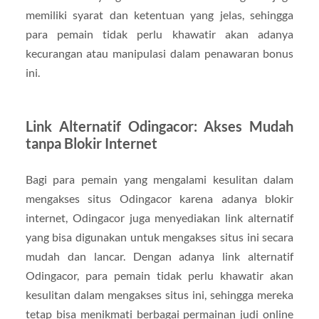
memiliki syarat dan ketentuan yang jelas, sehingga
para pemain tidak perlu khawatir akan adanya
kecurangan atau manipulasi dalam penawaran bonus
ini.
Link Alternatif Odingacor: Akses Mudah
tanpa Blokir Internet
Bagi para pemain yang mengalami kesulitan dalam
mengakses situs Odingacor karena adanya blokir
internet, Odingacor juga menyediakan link alternatif
yang bisa digunakan untuk mengakses situs ini secara
mudah dan lancar. Dengan adanya link alternatif
Odingacor, para pemain tidak perlu khawatir akan
kesulitan dalam mengakses situs ini, sehingga mereka
tetap bisa menikmati berbagai permainan judi online