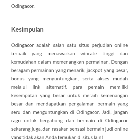
Odingacor.
Kesimpulan
Odingacor adalah salah satu situs perjudian online
terbaik yang menawarkan winrate tinggi dan
kemudahan dalam memenangkan permainan. Dengan
beragam permainan yang menarik, jackpot yang besar,
bonus yang menguntungkan, serta akses mudah
melalui link alternatif, para pemain memiliki
kesempatan yang besar untuk meraih kemenangan
besar dan mendapatkan pengalaman bermain yang
seru dan menguntungkan di Odingacor. Jadi, jangan
ragu untuk bergabung dan bermain di Odingacor
sekarang juga, dan rasakan sensasi bermain judi online
yang tidak akan Anda temukan di situs lain!