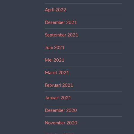
April 2022
Desember 2021
September 2021
Juni 2021
Mei 2021
Maret 2021
Februari 2021
Januari 2021
Desember 2020
November 2020