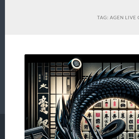
TAG:
AGEN LIVE