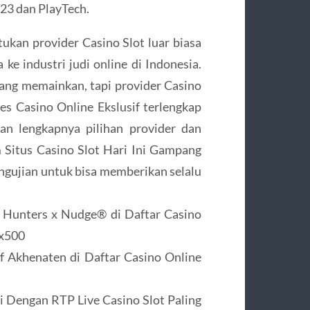
123 dan PlayTech.
tukan provider Casino Slot luar biasa
ke industri judi online di Indonesia.
ng memainkan, tapi provider Casino
es Casino Online Ekslusif terlengkap
an lengkapnya pilihan provider dan
m Situs Casino Slot Hari Ini Gampang
ngujian untuk bisa memberikan selalu
y Hunters x Nudge® di Daftar Casino
 x500
of Akhenaten di Daftar Casino Online
i Dengan RTP Live Casino Slot Paling