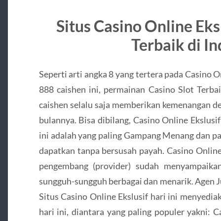
Situs Casino Online Eks
Terbaik di I
Seperti arti angka 8 yang tertera pada Casino 
888 caishen ini, permainan Casino Slot Ter
caishen selalu saja memberikan kemenangan de
bulannya. Bisa dibilang, Casino Online Ekslus
ini adalah yang paling Gampang Menang dan pa
dapatkan tanpa bersusah payah. Casino Online
pengembang (provider) sudah menyampaikan
sungguh-sungguh berbagai dan menarik. Agen Ju
Situs Casino Online Ekslusif hari ini menyedi
hari ini, diantara yang paling populer yakni: 