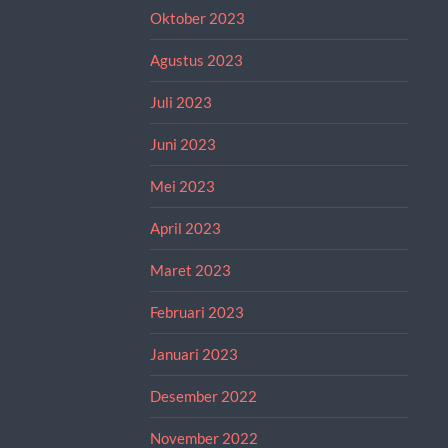
Oktober 2023
Agustus 2023
Juli 2023
Juni 2023
Mei 2023
April 2023
Maret 2023
Februari 2023
Januari 2023
Desember 2022
November 2022