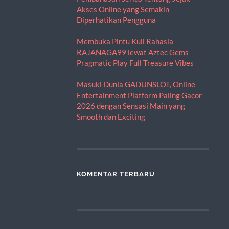
Akses Online yang Semakin
Diperhatikan Pengguna
Membuka Pintu Kuil Rahasia
RAJANAGA99 lewat Aztec Gems
Pragmatic Play Full Treasure Vibes
Masuki Dunia GADUNSLOT, Online
Entertainment Platform Paling Gacor
2026 dengan Sensasi Main yang
Smooth dan Exciting
KOMENTAR TERBARU