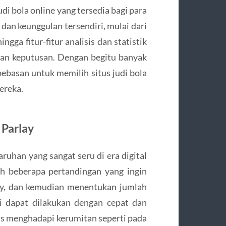
judi bola online yang tersedia bagi para
s dan keunggulan tersendiri, mulai dari
gga fitur-fitur analisis dan statistik
an keputusan. Dengan begitu banyak
bebasan untuk memilih situs judi bola
ereka.
Parlay
ruhan yang sangat seru di era digital
h beberapa pertandingan yang ingin
ay, dan kemudian menentukan jumlah
i dapat dilakukan dengan cepat dan
rus menghadapi kerumitan seperti pada