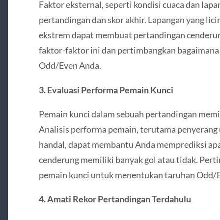
Faktor eksternal, seperti kondisi cuaca dan la
pertandingan dan skor akhir. Lapangan yang lici
ekstrem dapat membuat pertandingan cenderung
faktor-faktor ini dan pertimbangkan bagaiman
Odd/Even Anda.
3. Evaluasi Performa Pemain Kunci
Pemain kunci dalam sebuah pertandingan memili
Analisis performa pemain, terutama penyerang
handal, dapat membantu Anda memprediksi apa
cenderung memiliki banyak gol atau tidak. Pert
pemain kunci untuk menentukan taruhan Odd/Ev
4. Amati Rekor Pertandingan Terdahulu