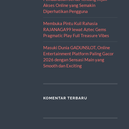
Akses Online yang Semakin
Diperhatikan Pengguna
Membuka Pintu Kuil Rahasia
RAJANAGA99 lewat Aztec Gems
Pragmatic Play Full Treasure Vibes
Masuki Dunia GADUNSLOT, Online
Entertainment Platform Paling Gacor
2026 dengan Sensasi Main yang
Smooth dan Exciting
KOMENTAR TERBARU