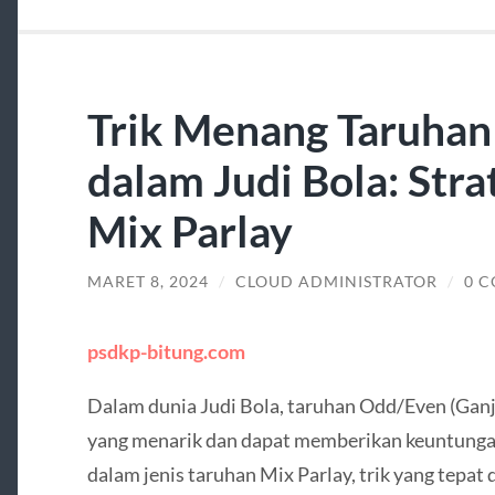
Trik Menang Taruha
dalam Judi Bola: Stra
Mix Parlay
MARET 8, 2024
/
CLOUD ADMINISTRATOR
/
0 
psdkp-bitung.com
Dalam dunia Judi Bola, taruhan Odd/Even (Ganj
yang menarik dan dapat memberikan keuntungan
dalam jenis taruhan Mix Parlay, trik yang tepa