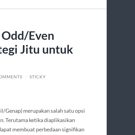
n Odd/Even
tegi Jitu untuk
COMMENTS
/
STICKY
il/Genap) merupakan salah satu opsi
. Terutama ketika diaplikasikan
t dapat membuat perbedaan signifikan