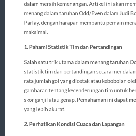
dalam meraih kemenangan. Artikel ini akan mem
menang dalam taruhan Odd/Even dalam Judi Bo
Parlay, dengan harapan membantu pemain mera
maksimal.
1. Pahami Statistik Tim dan Pertandingan
Salah satu trik utama dalam menang taruhan 
statistik tim dan pertandingan secara mendalam. 
rata jumlah gol yang dicetak atau kebobolan ol
gambaran tentang kecenderungan tim untuk be
skor ganjil atau genap. Pemahaman ini dapat m
yang lebih akurat.
2. Perhatikan Kondisi Cuaca dan Lapangan